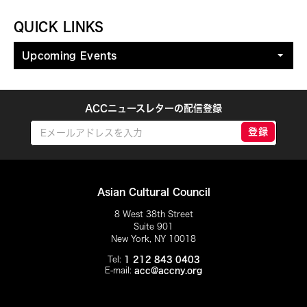
QUICK LINKS
Upcoming Events
ACCニュースレターの配信登録
登録
Asian Cultural Council
8 West 38th Street
Suite 901
New York, NY 10018
Tel:
1 212 843 0403
E-mail:
acc@accny.org