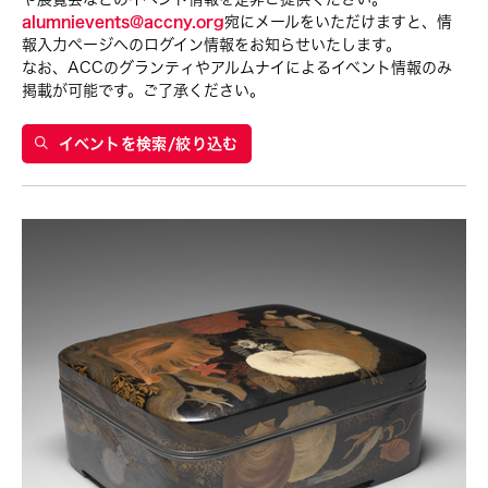
Washington D.C.
alumnievents@accny.org
宛にメールをいただけますと、情
報入力ページへのログイン情報をお知らせいたします。
なお、ACCのグランティやアルムナイによるイベント情報のみ
グランティ
掲載が可能です。ご了承ください。
Clara Ma
イベントの種類
イベントを検索/絞り込む
Exhibition
イベントを絞り込む
8月 2026
S
M
T
W
T
F
S
26
27
28
29
30
31
1
2
3
4
5
6
7
8
9
10
11
12
13
14
15
16
17
18
19
20
21
22
23
24
25
26
27
28
29