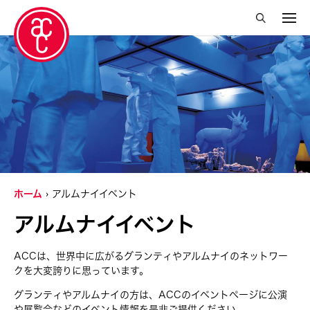
絞り込み検索を閉じる
開催国
Aomori -City Japan
Japan
Los Angeles
ホーム
アルムナイイベント
Malaysia
アルムナイイベント
Massachusetts
New York
ACCは、世界中に広がるグランティやアルムナイのネットワー
クを大変誇りに思っています。
Philippines
グランティやアルムナイの方は、ACCのイベントページに公演
Taiwan
や展覧会などのイベント情報を是非ご提供ください。