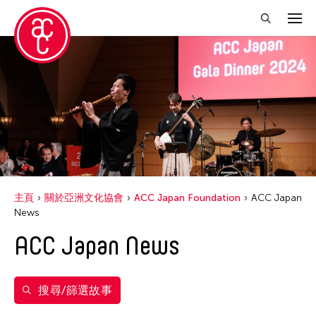
關閉篩選條件
標籤
ACC Japan
ACC Tokyo
Fumihiko Maki
主頁
關於亞洲文化協會
ACC Japan Foundation
ACC Japan
News
Kimiyo Mishima
Shuji Takashia
ACC Japan News
篩選故事
搜尋/篩選故事