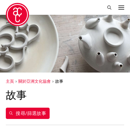
關閉篩選條件
得獎人
Abby Robinson
Charles Reinhart
Crossing Borders Music
主頁
關於亞洲文化協會
故事
Douglas Brooks
故事
Elise Thoron
Miyeko Murase
搜尋/篩選故事
Shuji Takashina