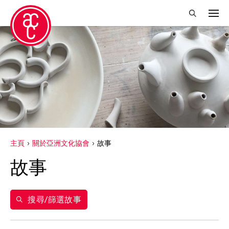
關閉篩選條件
得獎人
Abby Robinson
Charles Reinhart
Crossing Borders Music
主頁
關於亞洲文化協會
故事
Douglas Brooks
故事
Elise Thoron
Miyeko Murase
搜尋/篩選故事
Shuji Takashina