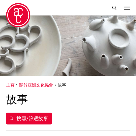
關閉篩選條件
得獎人
Abby Robinson
Charles Reinhart
Crossing Borders Music
主頁
關於亞洲文化協會
故事
Douglas Brooks
故事
Elise Thoron
Miyeko Murase
搜尋/篩選故事
Shuji Takashina