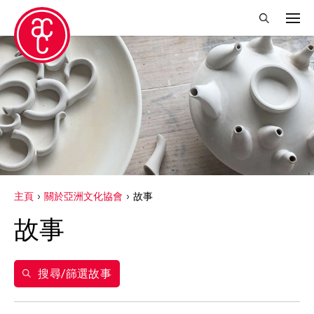
關閉篩選條件
得獎人
Abby Robinson
Charles Reinhart
Crossing Borders Music
主頁
關於亞洲文化協會
故事
Douglas Brooks
故事
Elise Thoron
Miyeko Murase
搜尋/篩選故事
Shuji Takashina