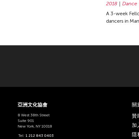
2018
Dance
A 3-week Fello
dancers in Man
亞洲文化協會
關
8 West 38th Street
贊
Suite 901
加
New York, NY 10018
隱
Tel:
1 212 843 0403