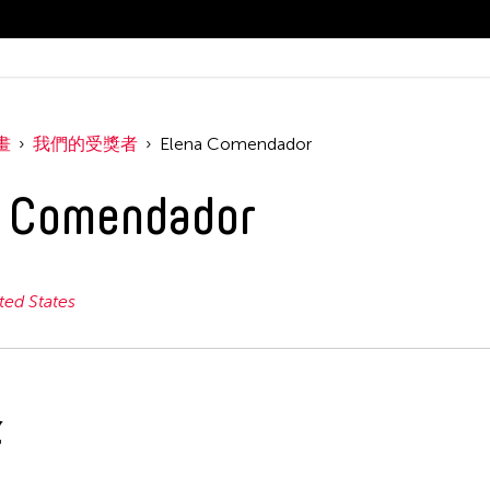
畫
我們的受獎者
Elena Comendador
a Comendador
ted States
金