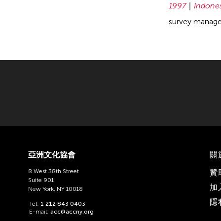
1997
Indone
survey managem
亞洲文化協會
關
8 West 38th Street
贊
Suite 901
加
New York, NY 10018
隱
Tel:
1 212 843 0403
E-mail:
acc@accny.org