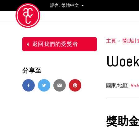
語言:
繁體中文
活動
主頁
獎助計
返回我們的受獎者
Woeki
分享至
國家/地區:
Ind
獎助