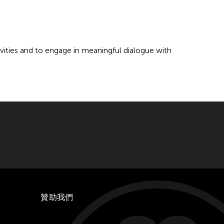
vities and to engage in meaningful dialogue with
贊助我們