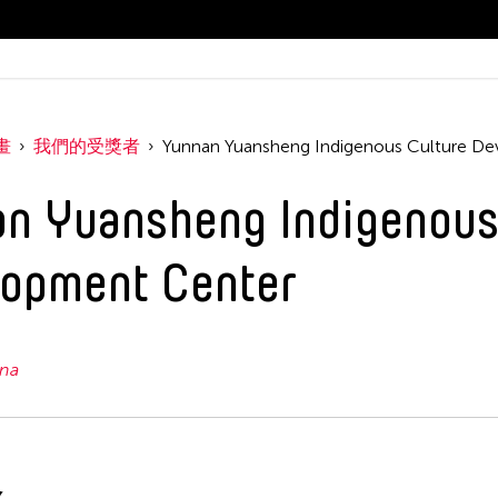
畫
我們的受獎者
Yunnan Yuansheng Indigenous Culture D
n Yuansheng Indigenous
opment Center
na
金