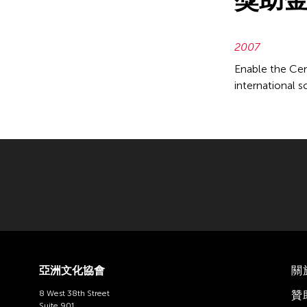
2007
Enable the Cen
international s
亞洲文化協會
關
8 West 38th Street
贊
Suite 901