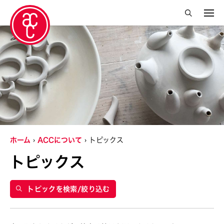
絞り込み検索を閉じる
グランティ
Abby Robinson
Charles Reinhart
Crossing Borders Music
ホーム
ACCについて
トピックス
Douglas Brooks
トピックス
Elise Thoron
Miyeko Murase
トピックを検索/絞り込む
Shuji Takashina