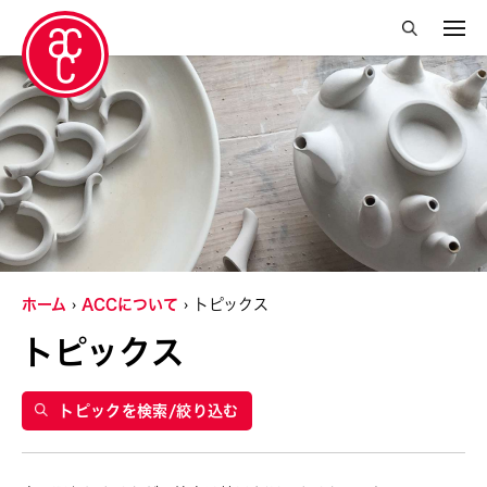
絞り込み検索を閉じる
グランティ
Abby Robinson
Charles Reinhart
Crossing Borders Music
ホーム
ACCについて
トピックス
Douglas Brooks
トピックス
Elise Thoron
Miyeko Murase
トピックを検索/絞り込む
Shuji Takashina