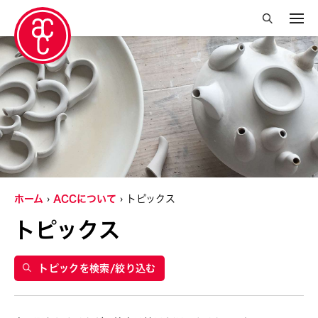
絞り込み検索を閉じる
グランティ
Abby Robinson
Charles Reinhart
Crossing Borders Music
ホーム
ACCについて
トピックス
Douglas Brooks
トピックス
Elise Thoron
Miyeko Murase
トピックを検索/絞り込む
Shuji Takashina