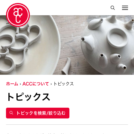
絞り込み検索を閉じる
グランティ
Abby Robinson
Charles Reinhart
Crossing Borders Music
ホーム
ACCについて
トピックス
Douglas Brooks
トピックス
Elise Thoron
Miyeko Murase
トピックを検索/絞り込む
Shuji Takashina