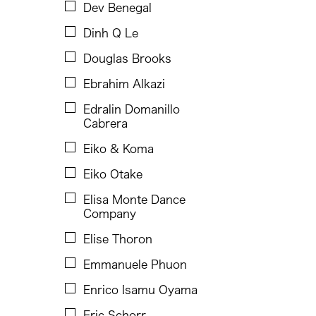
Faye Cura
Dev Benegal
Francisco Feliciano
Dinh Q Le
Fumi Yokobori
Douglas Brooks
Fumihiko Maki
Ebrahim Alkazi
Gabrielle Marguerite Vicente
Edralin Domanillo
Cabrera
Gardika Gigih Pradipta
Eiko & Koma
Gino Gopez Gonzales
Eiko Otake
Gitameit Music Center
Elisa Monte Dance
Glenn Mas
Company
Guangdong Modern Dance Company
Elise Thoron
Heidi Lee
Emmanuele Phuon
Him Sophy
Enrico Isamu Oyama
Hiyas Hila
Eric Schorr