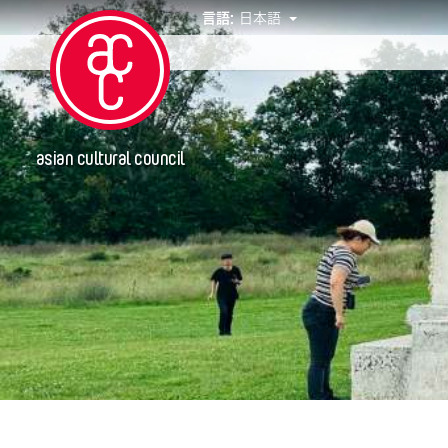
言語:
日本語
イベント
asian cultural council
年
2024
グランティ
Abby Robinson
Abner Delina Jr.
ACC New York
Ai Iwane
Aki Inomata
Aki Onda