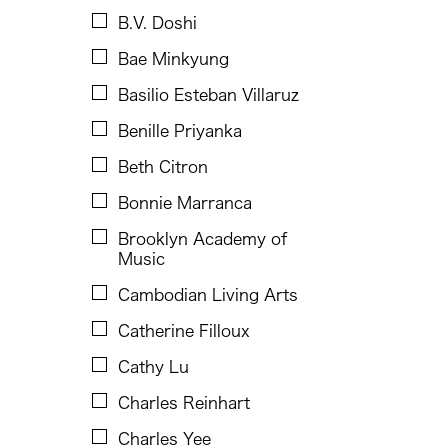
Chen Jia-Kuen
B.V. Doshi
Cheng Enoch Tak Yan
Bae Minkyung
Cheng-Han Wu
Basilio Esteban Villaruz
Chien-Ying Tseng
Benille Priyanka
Ching Chiang
Beth Citron
Ching Chin Wai
Bonnie Marranca
Christine Choy
Brooklyn Academy of
Christine Muyco
Music
Crossing Borders Music
Cambodian Living Arts
Danang Pamungkas
Catherine Filloux
Dayang Yraola
Cathy Lu
Denisa Reyes
Charles Reinhart
Dev Benegal
Charles Yee