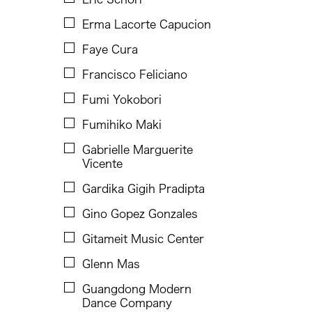
Ho Meng Chuan
Erma Lacorte Capucion
Hou Ying
Faye Cura
Hsieh Yu-Wei
Francisco Feliciano
Inta Inc.
Fumi Yokobori
Jason Howard
Fumihiko Maki
Jenibel Paray
Gabrielle Marguerite
Vicente
Jennifer Wen Ma
Gardika Gigih Pradipta
Jin Xing
Gino Gopez Gonzales
JK Anicoche
Gitameit Music Center
Joned Suryatmoko
Glenn Mas
Jose Maceda
Guangdong Modern
Josefina Estrella
Dance Company