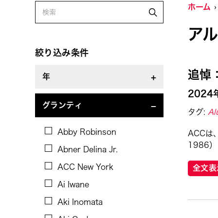
ホーム
Alastair Macaulay
ア
Alex Peh
Alice Reyes
絞り込み条件
Amable Tikoy Aguiluz
追悼：
年
American Dance Festival
2024
Ami Yamasaki
2024
グランティ
タグ:
Al
Amy Guggenheim
Abby Robinson
ACCは
Ana Tamula
1986
Abner Delina Jr.
Arlette Quỳnh-Anh Trần
ACC New York
全文表
Astad Deboo
Ai Iwane
Ata Wong
Aki Inomata
Aung Myat Htay