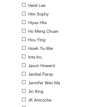
Josefino Toledo
Heidi Lee
Kathy Foley
Him Sophy
Kenneth Wong See Huat
Hiyas Hila
Keo Sophy
Ho Meng Chuan
Kevin Doyle
Hou Ying
Kimiyo Mishima
Hsieh Yu-Wei
King Kong Art Projects
Inta Inc.
Kota Takeuchi
Jason Howard
Laurel Kendall
Jenibel Paray
Lee Breuer
Jennifer Wen Ma
Lio Kuokman
Jin Xing
Maree Barbara Tan-Tiongco
JK Anicoche
Marjorie Yu