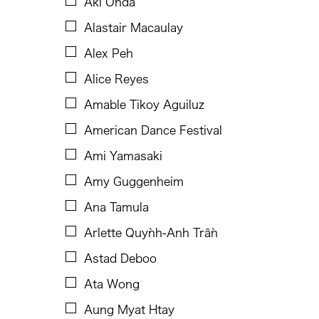
Aki Onda
B.V. Doshi
Alastair Macaulay
Bae Minkyung
Alex Peh
Basilio Esteban Villaruz
Alice Reyes
Benille Priyanka
Amable Tikoy Aguiluz
Beth Citron
American Dance Festival
Bonnie Marranca
Ami Yamasaki
Brooklyn Academy of Music
Amy Guggenheim
Cambodian Living Arts
Ana Tamula
Catherine Filloux
Arlette Quỳnh-Anh Trần
Cathy Lu
Astad Deboo
Charles Reinhart
Ata Wong
Charles Yee
Aung Myat Htay