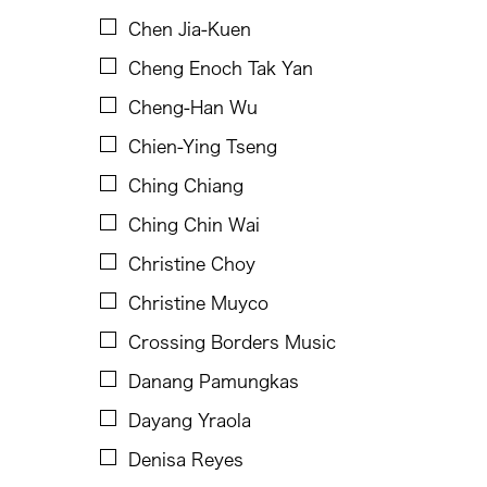
Dinh Q Le
Chen Jia-Kuen
Douglas Brooks
Cheng Enoch Tak Yan
Ebrahim Alkazi
Cheng-Han Wu
Edralin Domanillo Cabrera
Chien-Ying Tseng
Eiko & Koma
Ching Chiang
Eiko Otake
Ching Chin Wai
Elisa Monte Dance Company
Christine Choy
Elise Thoron
Christine Muyco
Emmanuele Phuon
Crossing Borders Music
Enrico Isamu Oyama
Danang Pamungkas
Eric Schorr
Dayang Yraola
Erma Lacorte Capucion
Denisa Reyes