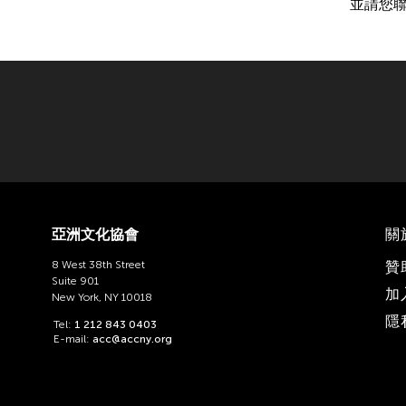
並請您
亞洲文化協會
關
8 West 38th Street
贊
Suite 901
加
New York, NY 10018
隱
Tel:
1 212 843 0403
E-mail:
acc@accny.org