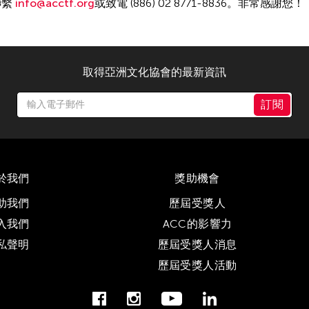
聯繫
i
nfo@acctf.org
或致電 (886) 02 8771-8836。非常感謝您！
取得亞洲文化協會的最新資訊
訂閱
於我們
獎助機會
助我們
歷屆受獎人
入我們
ACC的影響力
私聲明
歷屆受獎人消息
歷屆受獎人活動