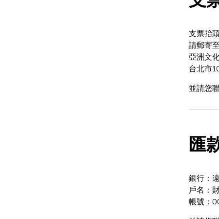
支票抬
請郵寄
亞洲文
台北市1
並請您
匯
銀行：遠
戶名：
帳號：001