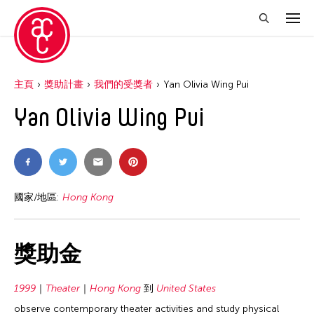
主頁
獎助計畫
我們的受獎者
Yan Olivia Wing Pui
Yan Olivia Wing Pui
國家/地區:
Hong Kong
獎助金
1999
Theater
Hong Kong
到
United States
observe contemporary theater activities and study physical