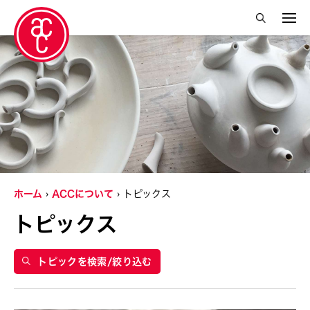
絞り込み検索を閉じる
年
2024
グランティ
Abby Robinson
ホーム
ACCについて
トピックス
Charles Reinhart
トピックス
Crossing Borders Music
Douglas Brooks
トピックを検索/絞り込む
Elise Thoron
Miyeko Murase