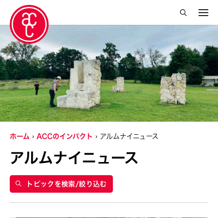
絞り込み検索を閉じる
年
2021
グランティ
Abby Robinson
ホーム
ACCのインパクト
アルムナイニュース
Abner Delina Jr.
アルムナイニュース
ACC New York
Ai Iwane
トピックを検索/絞り込む
Aki Inomata
Aki Onda