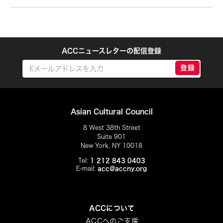
Eiko Otake
Elisa Monte Dance Company
Elise Thoron
Emmanuele Phuon
ACCニュースレターの配信登録
Enrico Isamu Oyama
登録
Eric Schorr
Erma Lacorte Capucion
Asian Cultural Council
Faye Cura
8 West 38th Street
Francisco Feliciano
Suite 901
Fumi Yokobori
New York, NY 10018
Fumihiko Maki
Tel:
1 212 843 0403
E-mail:
acc@accny.org
Gabrielle Marguerite Vicente
Gardika Gigih Pradipta
Gino Gopez Gonzales
ACCについて
ACCへのご支援