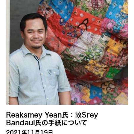
Alastair Macaulay
Alex Peh
Alice Reyes
Amable Tikoy Aguiluz
American Dance Festival
Ami Yamasaki
Amy Guggenheim
Ana Tamula
Arlette Quỳnh-Anh Trần
Astad Deboo
Ata Wong
Aung Myat Htay
Reaksmey Yean氏：故Srey
B.V. Doshi
Bandaul氏の手紙について
Bae Minkyung
2021年11月19日