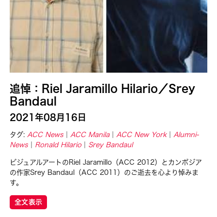
Ching Chiang
Ching Chin Wai
Christine Choy
Christine Muyco
Crossing Borders Music
Danang Pamungkas
追悼：Riel Jaramillo Hilario／Srey
Dayang Yraola
Bandaul
Denisa Reyes
2021年08月16日
Dev Benegal
タグ:
ACC News
ACC Manila
ACC New York
Alumni-
Dinh Q Le
News
Ronald Hilario
Srey Bandaul
Douglas Brooks
ビジュアルアートのRiel Jaramillo（ACC 2012）とカンボジア
Ebrahim Alkazi
の作家Srey Bandaul（ACC 2011）のご逝去を心より悼みま
す。
Edralin Domanillo Cabrera
全文表示
Eiko & Koma