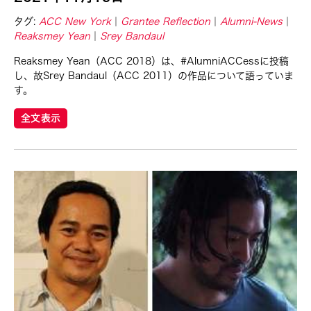
Basilio Esteban Villaruz
タグ:
ACC New York
Grantee Reflection
Alumni-News
Benille Priyanka
Reaksmey Yean
Srey Bandaul
Beth Citron
Reaksmey Yean（ACC 2018）は、#AlumniACCessに投稿
Bonnie Marranca
し、故Srey Bandaul（ACC 2011）の作品について語っていま
Brooklyn Academy of Music
す。
Cambodian Living Arts
全文表示
Catherine Filloux
Cathy Lu
Charles Reinhart
Charles Yee
Chen Jia-Kuen
Cheng Enoch Tak Yan
Cheng-Han Wu
Chien-Ying Tseng