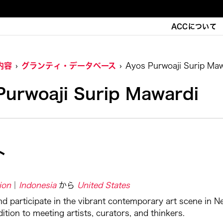
ACCについて
内容
グランティ・データベース
Ayos Purwoaji Surip Maw
Purwoaji Surip Mawardi
ト
ion
Indonesia
から
United States
d participate in the vibrant contemporary art scene in Ne
ition to meeting artists, curators, and thinkers.