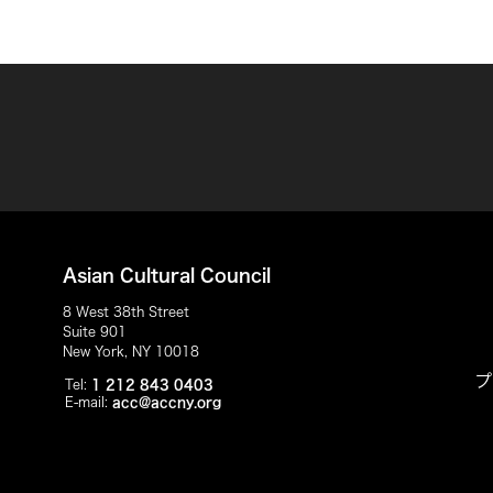
Asian Cultural Council
8 West 38th Street
Suite 901
New York, NY 10018
プ
Tel:
1 212 843 0403
E-mail:
acc@accny.org