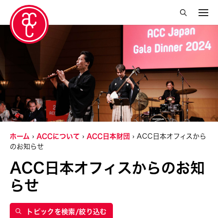
絞り込み検索を閉じる
年
2026
グランティ
2025
Ai Iwane
タグ
2024
ホーム
ACCについて
ACC日本財団
ACC日本オフィスから
Aki YAHATA
のお知らせ
2023
ACC Japan
トピックを絞り込む
Akiko Kitamura
2022
ACC日本オフィスからのお知
ACC Tokyo
Alexander DUBOVOY
2019
Fumihiko Maki
らせ
Arata Mori
2018
Kimiyo Mishima
Bontaro DOKUYAMA
2017
Shuji Takashia
トピックを検索/絞り込む