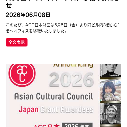
SEKI Tomoko
せ
SHIMURAbros
2026年06月08日
Sho Akita
このたび、ACC日本財団は6月5日（金）より同ビル内3階から1
Shumpei Mitsuhashi
階へオフィスを移転いたしました。
Souya HANDA
全文表示
SUZUKI Minori
Takahiro Yamaguchi
yang02
Yuka Shimura
Yuki Kobayashi
Yuni Hong Charpe
Yuta Hagiwara