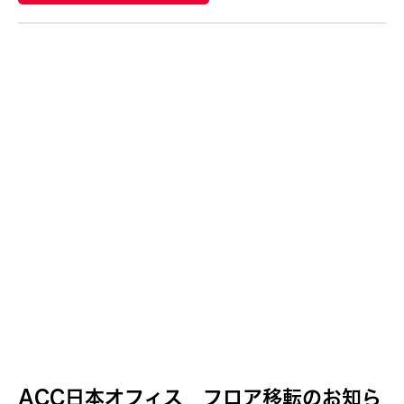
Bridge for the Arts and Education
2016
Don't Follow the Wind
2015
Haruchi Osaki
2014
Haruko KUMAKURA
2013
Hideki UMEZAWA
2012
Kan Fukuhara
2011
Kentaro Shimura
2010
Kimi MAEDA
Koto MAESAKA
Madoka Mori
Maho Watanabe
Nile Koetting
OFFICE ALB
PARC
ACC日本オフィス フロア移転のお知ら